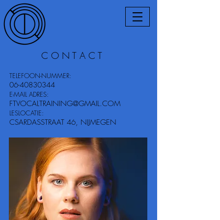
C O N T A C T
TELEFOON-NUMMER:
06-40830344
E-MAIL ADRES:
FTVOCALTRAINING@GMAIL.COM
LESLOCATIE:
CSARDASSTRAAT 46, NIJMEGEN